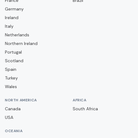
France
Fatih Karagümrük
Brazil
Germany
Fenerbahçe
Ireland
Galatasaray
Italy
Gaziantep FK
Netherlands
Gençlerbirliği
Northern Ireland
Portugal
Göztepe
Scotland
Hatayspor
Spain
Karşıyaka SK
Turkey
Kasımpaşa
Wales
Kayserispor
NORTH AMERICA
AFRICA
Keçiörengücü
Canada
South Africa
Kocaelispor
USA
Konyaspor
OCEANIA
Manisa FK