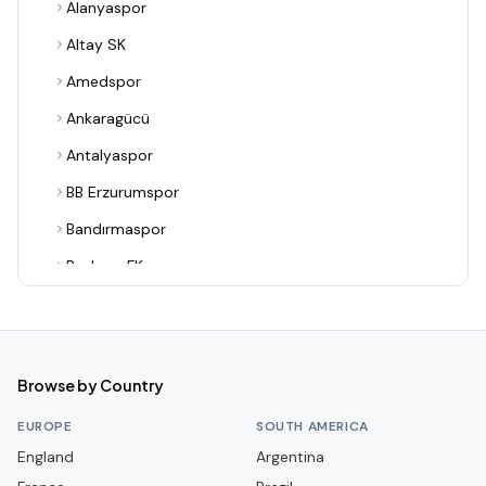
Alanyaspor
Altay SK
Amedspor
Ankaragücü
Antalyaspor
BB Erzurumspor
Bandırmaspor
Bodrum FK
Boluspor
Bursaspor
Denizlispor
Browse by Country
Eskişehirspor
EUROPE
SOUTH AMERICA
Eyüpspor
England
Argentina