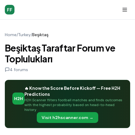
FF
Home
/
Turkey
/
Beşiktaş
Beşiktaş Taraftar Forum ve
Toplulukları
4
forums
🔥 Know the Score Before Kickoff — Free H2H
Predictions
H2H
H2H Scanner filters football matches and finds outcomes
with the highest probability based on head-to-head
history
Visit h2hscanner.com →