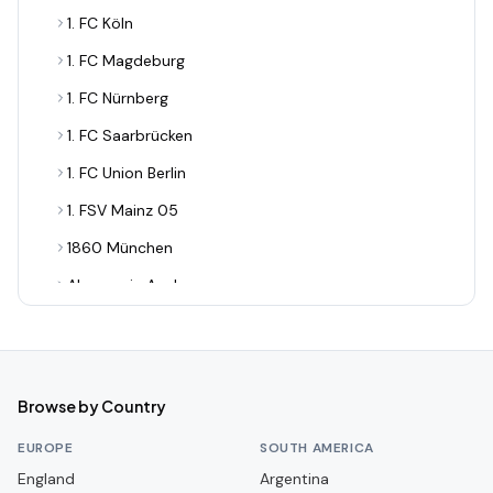
1. FC Köln
1. FC Magdeburg
1. FC Nürnberg
1. FC Saarbrücken
1. FC Union Berlin
1. FSV Mainz 05
1860 München
Alemannia Aachen
Arminia Bielefeld
Bayer 04 Leverkusen
Borussia Dortmund
Browse by Country
Borussia Dortmund II
EUROPE
SOUTH AMERICA
Borussia Mönchengladbach
England
Argentina