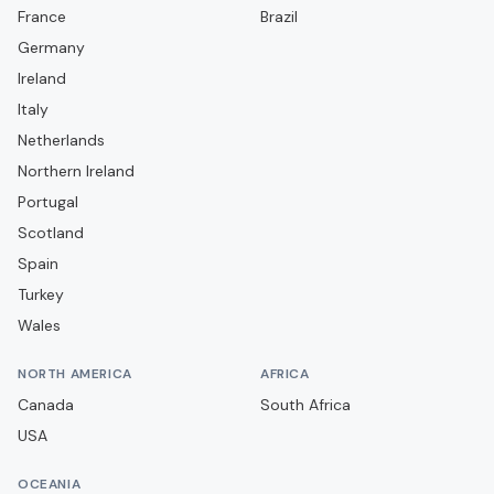
France
Darmstadt 98
Brazil
Germany
Dynamo Dresden
Ireland
Eintracht Braunschweig
Italy
Eintracht Frankfurt
Netherlands
Energie Cottbus
Northern Ireland
Portugal
Erzgebirge Aue
Scotland
FC Augsburg
Spain
FC Ingolstadt
Turkey
FC St. Pauli
Wales
Fortuna Düsseldorf
NORTH AMERICA
AFRICA
Greuther Fürth
Canada
South Africa
Hamburger SV
USA
Hannover 96
OCEANIA