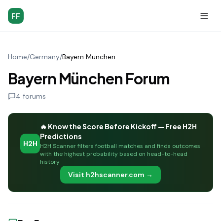
FF
Home
/
Germany
/
Bayern München
Bayern München Forum
4
forums
🔥 Know the Score Before Kickoff — Free H2H
Predictions
H2H
H2H Scanner filters football matches and finds outcomes
with the highest probability based on head-to-head
history
Visit h2hscanner.com →