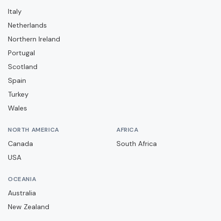
Dynamo Dresden
Italy
Eintracht Braunschweig
Netherlands
Eintracht Frankfurt
Northern Ireland
Portugal
Energie Cottbus
Scotland
Erzgebirge Aue
Spain
FC Augsburg
Turkey
FC Ingolstadt
Wales
FC St. Pauli
NORTH AMERICA
AFRICA
Fortuna Düsseldorf
Canada
South Africa
Greuther Fürth
USA
Hamburger SV
OCEANIA
Hannover 96
Australia
Hannover 96 II
New Zealand