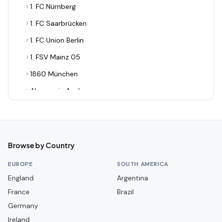
1. FC Nürnberg
1. FC Saarbrücken
1. FC Union Berlin
1. FSV Mainz 05
1860 München
Alemannia Aachen
Arminia Bielefeld
Bayer 04 Leverkusen
Bayern München
Browse by Country
Borussia Dortmund
EUROPE
SOUTH AMERICA
Borussia Dortmund II
England
Argentina
France
Borussia Mönchengladbach
Brazil
Germany
Darmstadt 98
Ireland