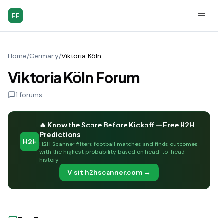
FF
Home
/
Germany
/
Viktoria Köln
Viktoria Köln Forum
1
forums
🔥 Know the Score Before Kickoff — Free H2H
Predictions
H2H
H2H Scanner filters football matches and finds outcomes
with the highest probability based on head-to-head
history
Visit h2hscanner.com →