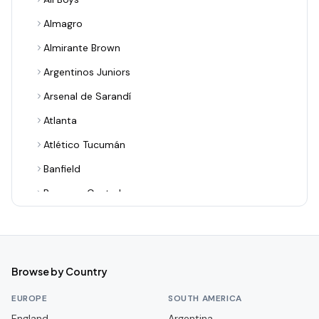
Almagro
Almirante Brown
Argentinos Juniors
Arsenal de Sarandí
Atlanta
Atlético Tucumán
Banfield
Barracas Central
Belgrano
Boca Juniors
Central Córdoba
Browse by Country
Chacarita Juniors
EUROPE
SOUTH AMERICA
Colón
England
Argentina