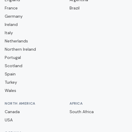
France
Defensa y Justicia
Brazil
Germany
Defensores de Belgrano
Ireland
Deportivo Morón
Italy
Deportivo Riestra
Netherlands
Estudiantes de La Plata
Northern Ireland
Portugal
Ferro Carril Oeste
Scotland
Gimnasia y Esgrima La Plata
Spain
Gimnasia y Esgrima de Jujuy
Turkey
Gimnasia y Esgrima de Mendoza
Wales
Godoy Cruz
NORTH AMERICA
AFRICA
Huracán
Canada
South Africa
Independiente
USA
Independiente Rivadavia