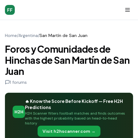
FF
Home
/
Argentina
/
San Martín de San Juan
Foros y Comunidades de
Hinchas de San Martín de San
Juan
1
forums
🔥 Know the Score Before Kickoff — Free H2H
Predictions
H2H
H2H Scanner filters football matches and finds outcomes
with the highest probability based on head-to-head
history
Visit h2hscanner.com →