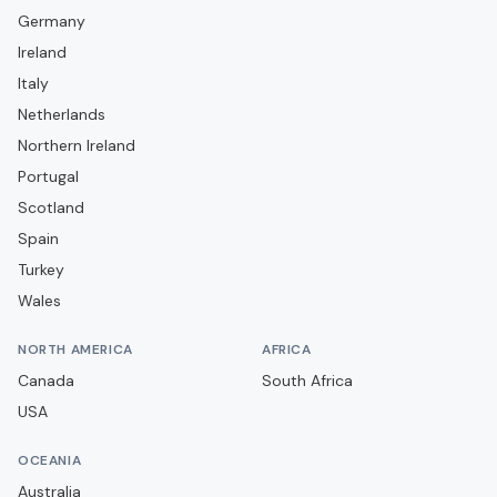
Germany
Defensores de Belgrano
Ireland
Deportivo Morón
Italy
Deportivo Riestra
Netherlands
Estudiantes de La Plata
Northern Ireland
Portugal
Ferro Carril Oeste
Scotland
Gimnasia y Esgrima La Plata
Spain
Gimnasia y Esgrima de Jujuy
Turkey
Gimnasia y Esgrima de Mendoza
Wales
Godoy Cruz
NORTH AMERICA
AFRICA
Huracán
Canada
South Africa
Independiente
USA
Independiente Rivadavia
OCEANIA
Instituto
Australia