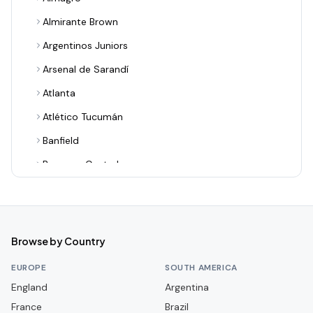
Almirante Brown
Argentinos Juniors
Arsenal de Sarandí
Atlanta
Atlético Tucumán
Banfield
Barracas Central
Belgrano
Boca Juniors
Central Córdoba
Browse by Country
Chacarita Juniors
EUROPE
SOUTH AMERICA
Colón
England
Argentina
France
Defensa y Justicia
Brazil