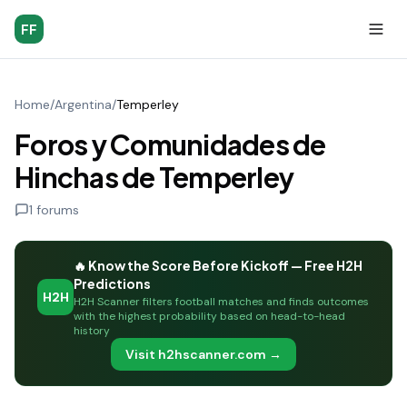
FF
Home
/
Argentina
/
Temperley
Foros y Comunidades de
Hinchas de Temperley
1
forums
🔥 Know the Score Before Kickoff — Free H2H
Predictions
H2H
H2H Scanner filters football matches and finds outcomes
with the highest probability based on head-to-head
history
Visit h2hscanner.com →