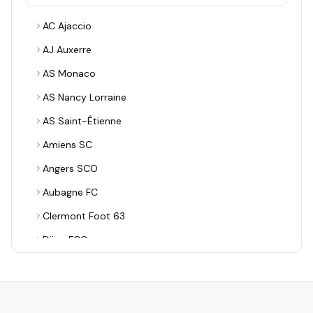
AC Ajaccio
AJ Auxerre
AS Monaco
AS Nancy Lorraine
AS Saint-Étienne
Amiens SC
Angers SCO
Aubagne FC
Clermont Foot 63
Dijon FCO
EA Guingamp
ESTAC Troyes
FBBP 01