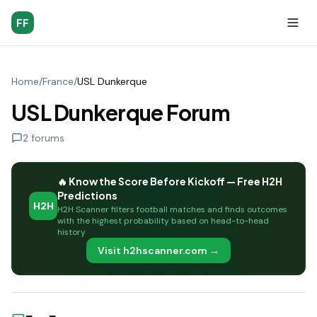
FF
Home
/
France
/
USL Dunkerque
USL Dunkerque Forum
2
forums
🔥 Know the Score Before Kickoff — Free H2H
Predictions
H2H
H2H Scanner filters football matches and finds outcomes
with the highest probability based on head-to-head
history
Visit h2hscanner.com →