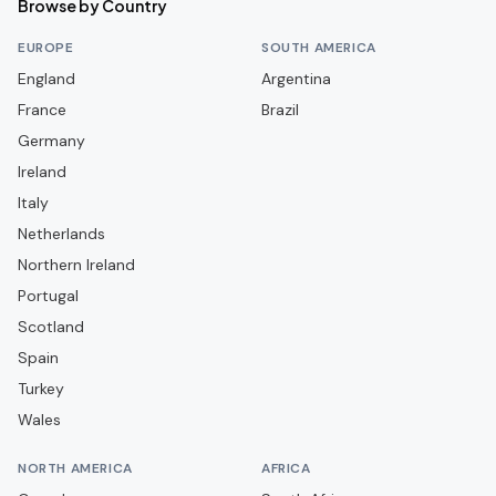
Browse by Country
FC Annecy
EUROPE
SOUTH AMERICA
FC Lorient
England
Argentina
France
FC Martigues
Brazil
Germany
FC Metz
Ireland
FC Nantes
Italy
FC Rouen 1899
Netherlands
FC Sochaux-Montbéliard
Northern Ireland
Portugal
FC Versailles 78
Scotland
FC Villefranche Beaujolais
Spain
Grenoble Foot 38
Turkey
LOSC Lille
Wales
La Berrichonne de Châteauroux
NORTH AMERICA
AFRICA
Le Havre AC