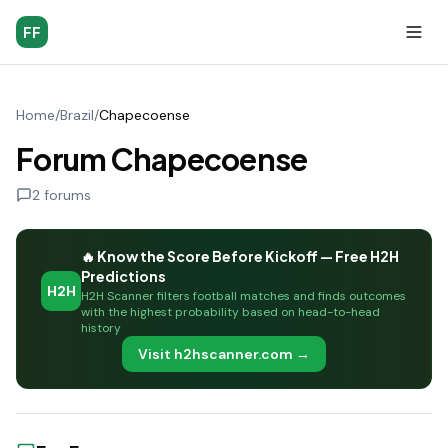
FF
Home
/
Brazil
/
Chapecoense
Forum Chapecoense
2
forums
🔥 Know the Score Before Kickoff — Free H2H
Predictions
H2H
H2H Scanner filters football matches and finds outcomes
with the highest probability based on head-to-head
history
Visit h2hscanner.com →