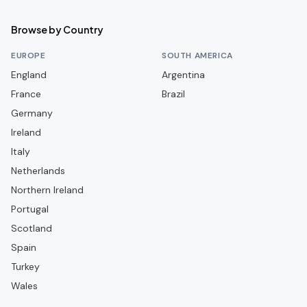
Botafogo-SP
Brusque FC
Browse by Country
CR Flamengo
EUROPE
SOUTH AMERICA
CR Vasco da Gama
England
Argentina
France
CRB
Brazil
Germany
CSA
Ireland
Ceará SC
Italy
Club Athletico Paranaense
Netherlands
Clube Atlético Mineiro
Northern Ireland
Portugal
Clube do Remo
Scotland
Coritiba FC
Spain
Criciúma EC
Turkey
Cruzeiro EC
Wales
Cuiabá EC