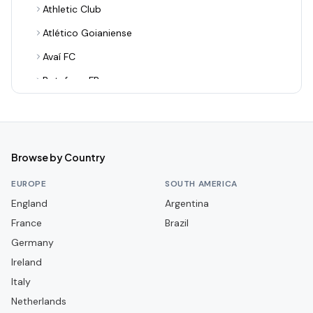
Athletic Club
Atlético Goianiense
Avaí FC
Botafogo FR
Botafogo-PB
Botafogo-SP
Brusque FC
Browse by Country
CR Flamengo
EUROPE
SOUTH AMERICA
CR Vasco da Gama
England
Argentina
France
CRB
Brazil
Germany
CSA
Ireland
Ceará SC
Italy
Chapecoense
Netherlands