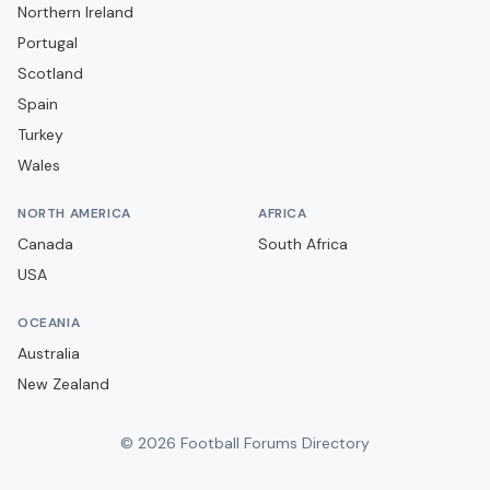
Club Athletico Paranaense
Northern Ireland
Portugal
Clube Atlético Mineiro
Scotland
Clube do Remo
Spain
Coritiba FC
Turkey
Criciúma EC
Wales
Cruzeiro EC
NORTH AMERICA
AFRICA
Cuiabá EC
Canada
South Africa
EC Bahia
USA
EC Juventude
OCEANIA
EC Vitória
Australia
Ferroviária
New Zealand
Figueirense FC
©
2026
Football Forums Directory
Floresta EC