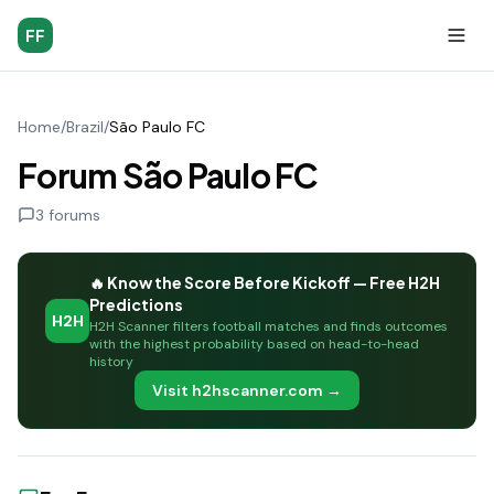
FF
Home
/
Brazil
/
São Paulo FC
Forum São Paulo FC
3
forums
🔥 Know the Score Before Kickoff — Free H2H
Predictions
H2H
H2H Scanner filters football matches and finds outcomes
with the highest probability based on head-to-head
history
Visit h2hscanner.com →