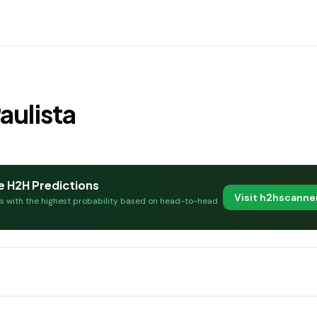
aulista
e H2H Predictions
Visit h2hscann
es with the highest probability based on head-to-head