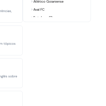
Atlético Goianiense
Avaí FC
rências,
Botafogo FR
Botafogo-PB
Botafogo-SP
Brusque FC
om tópicos
CR Flamengo
CR Vasco da Gama
CRB
CSA
nglês sobre
Ceará SC
Chapecoense
Club Athletico Paranaense