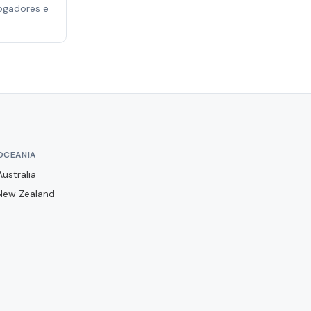
Clube Atlético Mineiro
jogadores e
Clube do Remo
Coritiba FC
Criciúma EC
Cruzeiro EC
Cuiabá EC
EC Bahia
OCEANIA
EC Juventude
Australia
EC Vitória
New Zealand
Ferroviária
Figueirense FC
Floresta EC
Fluminense FC
Fortaleza EC