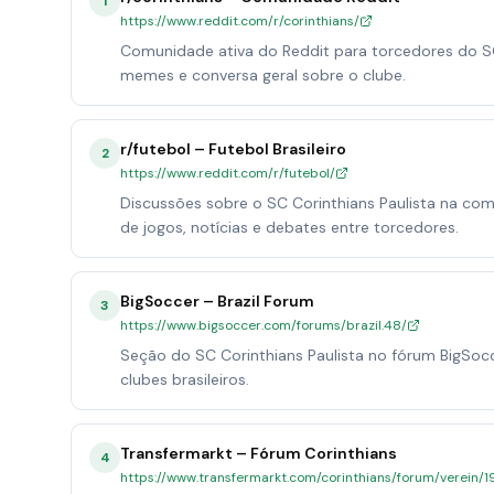
1
https://www.reddit.com/r/corinthians/
Comunidade ativa do Reddit para torcedores do SC 
memes e conversa geral sobre o clube.
r/futebol – Futebol Brasileiro
2
https://www.reddit.com/r/futebol/
Discussões sobre o SC Corinthians Paulista na com
de jogos, notícias e debates entre torcedores.
BigSoccer – Brazil Forum
3
https://www.bigsoccer.com/forums/brazil.48/
Seção do SC Corinthians Paulista no fórum BigSoc
clubes brasileiros.
Transfermarkt – Fórum Corinthians
4
https://www.transfermarkt.com/corinthians/forum/verein/1