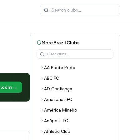
More
Brazil
Clubs
AA Ponte Preta
ABC FC
er.com →
AD Confiança
Amazonas FC
América Mineiro
Anápolis FC
Athletic Club