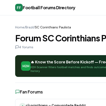
Football Forums Directory
FF
Home
/
Brazil
/
SC Corinthians Paulista
Forum SC Corinthians P
4
forums
🔥 Know the Score Before Kickoff — Fre
H2H
H2H Scanner filters football matches and finds outcom
history
Fan Forums
r/corinthians – Comunidade Reddit