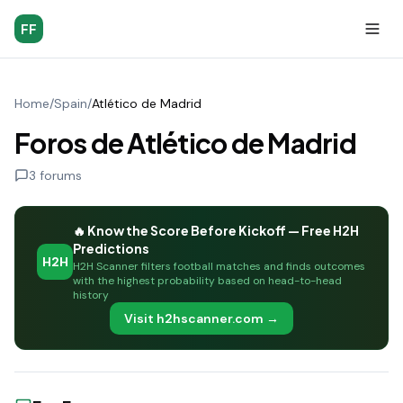
FF
Home
/
Spain
/
Atlético de Madrid
Foros de Atlético de Madrid
3
forums
🔥 Know the Score Before Kickoff — Free H2H
Predictions
H2H
H2H Scanner filters football matches and finds outcomes
with the highest probability based on head-to-head
history
Visit h2hscanner.com →