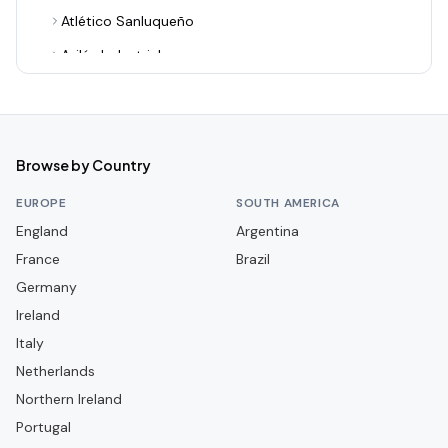
Atlético Sanluqueño
Avilés Industrial
Barakaldo CF
Bilbao Athletic
Burgos CF
Browse by Country
CA Osasuna
EUROPE
SOUTH AMERICA
CD Alcoyano
England
Argentina
France
CD Arenteiro
Brazil
Germany
CD Castellón
Ireland
CD Guadalajara
Italy
CD Leganés
Netherlands
CD Lugo
Northern Ireland
Portugal
CD Mirandés