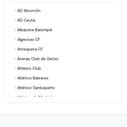
AD Alcorcón
AD Ceuta
Albacete Balompié
Algeciras CF
Antequera CF
Arenas Club de Getxo
Athletic Club
Atlético Baleares
Atlético Sanluqueño
Atlético de Madrid
Avilés Industrial
Barakaldo CF
Bilbao Athletic