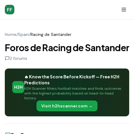
FF
Home
/
Spain
/
Racing de Santander
Foros de Racing de Santander
2
forums
🔥 Know the Score Before Kickoff — Free H2H
Predictions
H2H
H2H Scanner filters football matches and finds outcomes
with the highest probability based on head-to-head
history
Visit h2hscanner.com →