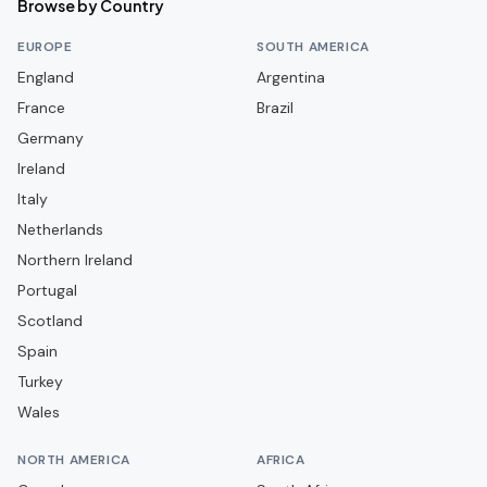
Browse by Country
Burgos CF
EUROPE
SOUTH AMERICA
CA Osasuna
England
Argentina
France
CD Alcoyano
Brazil
Germany
CD Arenteiro
Ireland
CD Castellón
Italy
CD Guadalajara
Netherlands
CD Leganés
Northern Ireland
Portugal
CD Lugo
Scotland
CD Mirandés
Spain
CD Navalcarnero
Turkey
CD Puente Genil
Wales
CD Tenerife
NORTH AMERICA
AFRICA
CD Terrassenc