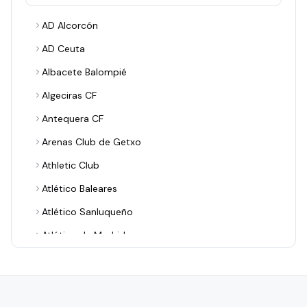
AD Alcorcón
AD Ceuta
Albacete Balompié
Algeciras CF
Antequera CF
Arenas Club de Getxo
Athletic Club
Atlético Baleares
Atlético Sanluqueño
Atlético de Madrid
Avilés Industrial
Barakaldo CF
Bilbao Athletic