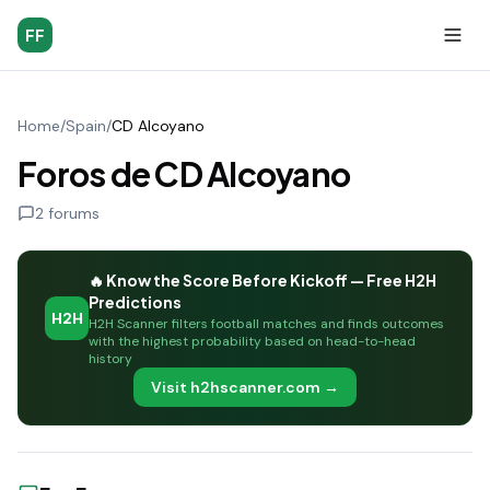
FF
Home
/
Spain
/
CD Alcoyano
Foros de CD Alcoyano
2
forums
🔥 Know the Score Before Kickoff — Free H2H
Predictions
H2H
H2H Scanner filters football matches and finds outcomes
with the highest probability based on head-to-head
history
Visit h2hscanner.com →