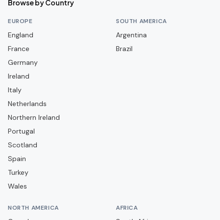
Browse by Country
Burgos CF
EUROPE
SOUTH AMERICA
CA Osasuna
England
Argentina
France
CD Arenteiro
Brazil
Germany
CD Castellón
Ireland
CD Guadalajara
Italy
CD Leganés
Netherlands
CD Lugo
Northern Ireland
Portugal
CD Mirandés
Scotland
CD Navalcarnero
Spain
CD Puente Genil
Turkey
CD Tenerife
Wales
CD Terrassenc
NORTH AMERICA
AFRICA
CD Águilas