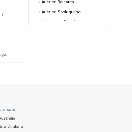
Atlético Baleares
Atlético Sanluqueño
 y
Atlético de Madrid
Avilés Industrial
Barakaldo CF
Bilbao Athletic
iga.
Burgos CF
CA Osasuna
CD Alcoyano
CD Arenteiro
CD Castellón
OCEANIA
CD Guadalajara
Australia
CD Leganés
New Zealand