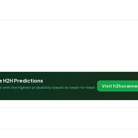
e H2H Predictions
Visit h2hscann
es with the highest probability based on head-to-head