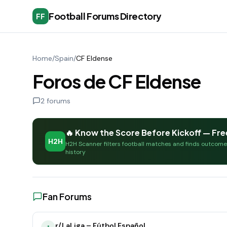
Football Forums Directory
FF
Home
/
Spain
/
CF Eldense
Foros de CF Eldense
2
forums
🔥 Know the Score Before Kickoff — Fre
H2H
H2H Scanner filters football matches and finds outcom
history
Fan Forums
r/LaLiga – Fútbol Español