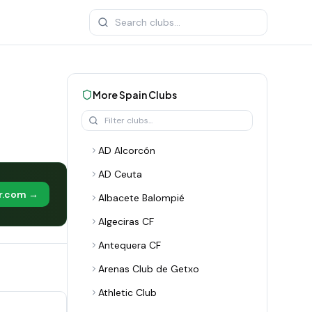
More
Spain
Clubs
AD Alcorcón
AD Ceuta
er.com →
Albacete Balompié
Algeciras CF
Antequera CF
Arenas Club de Getxo
Athletic Club