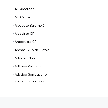
AD Alcorcón
AD Ceuta
Albacete Balompié
Algeciras CF
Antequera CF
Arenas Club de Getxo
Athletic Club
Atlético Baleares
Atlético Sanluqueño
Atlético de Madrid
Avilés Industrial
Barakaldo CF
Bilbao Athletic