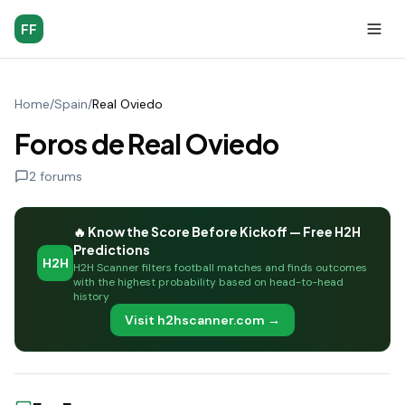
FF
Home
/
Spain
/
Real Oviedo
Foros de Real Oviedo
2
forums
🔥 Know the Score Before Kickoff — Free H2H
Predictions
H2H
H2H Scanner filters football matches and finds outcomes
with the highest probability based on head-to-head
history
Visit h2hscanner.com →