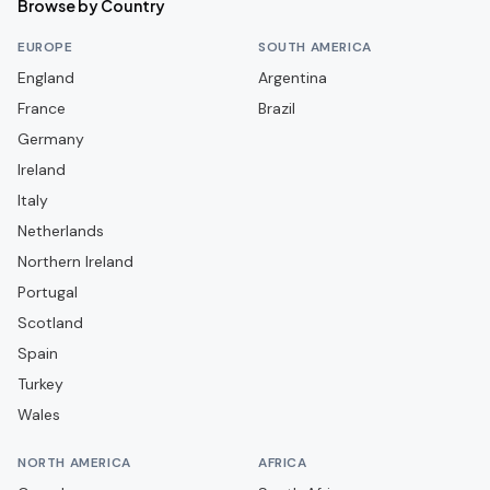
Browse by Country
Burgos CF
EUROPE
SOUTH AMERICA
CA Osasuna
England
Argentina
France
CD Alcoyano
Brazil
Germany
CD Arenteiro
Ireland
CD Castellón
Italy
CD Guadalajara
Netherlands
CD Leganés
Northern Ireland
Portugal
CD Lugo
Scotland
CD Mirandés
Spain
CD Navalcarnero
Turkey
CD Puente Genil
Wales
CD Tenerife
NORTH AMERICA
AFRICA
CD Terrassenc