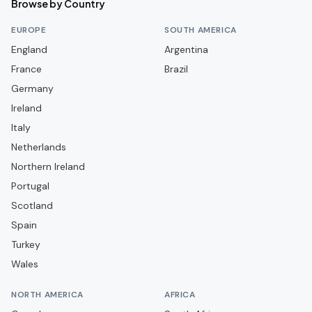
Browse by Country
Burgos CF
EUROPE
SOUTH AMERICA
CA Osasuna
England
Argentina
France
CD Alcoyano
Brazil
Germany
CD Arenteiro
Ireland
CD Castellón
Italy
CD Guadalajara
Netherlands
CD Lugo
Northern Ireland
Portugal
CD Mirandés
Scotland
CD Navalcarnero
Spain
CD Puente Genil
Turkey
CD Tenerife
Wales
CD Terrassenc
NORTH AMERICA
AFRICA
CD Águilas