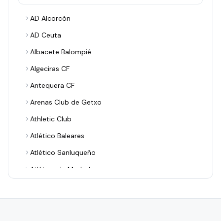
AD Alcorcón
AD Ceuta
Albacete Balompié
Algeciras CF
Antequera CF
Arenas Club de Getxo
Athletic Club
Atlético Baleares
Atlético Sanluqueño
Atlético de Madrid
Avilés Industrial
Barakaldo CF
Bilbao Athletic