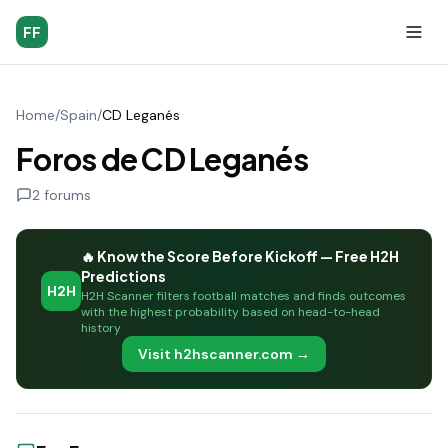
FF
Home
/
Spain
/
CD Leganés
Foros de CD Leganés
2
forums
🔥 Know the Score Before Kickoff — Free H2H
Predictions
H2H
H2H Scanner filters football matches and finds outcomes
with the highest probability based on head-to-head
history
Visit h2hscanner.com →