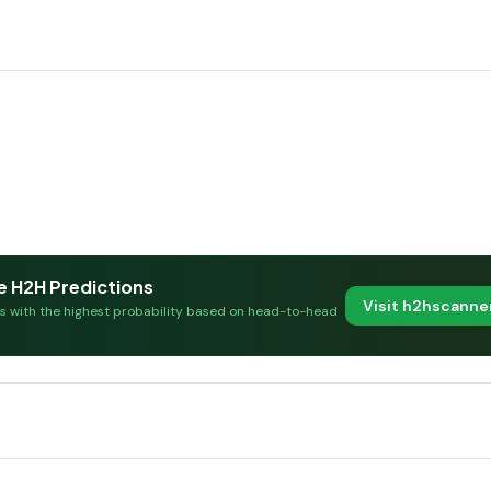
e H2H Predictions
Visit h2hscann
es with the highest probability based on head-to-head