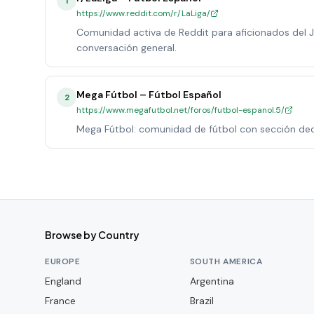
1
https://www.reddit.com/r/LaLiga/
Comunidad activa de Reddit para aficionados del Ja
conversación general.
Mega Fútbol – Fútbol Español
2
https://www.megafutbol.net/foros/futbol-espanol.5/
Mega Fútbol: comunidad de fútbol con sección dedic
Browse by Country
EUROPE
SOUTH AMERICA
England
Argentina
France
Brazil