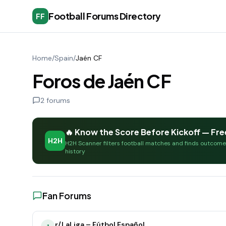
Football Forums Directory
FF
Home
/
Spain
/
Jaén CF
Foros de Jaén CF
2
forums
🔥 Know the Score Before Kickoff — Fre
H2H
H2H Scanner filters football matches and finds outcom
history
Fan Forums
r/LaLiga – Fútbol Español