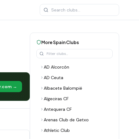
More
Spain
Clubs
AD Alcorcón
AD Ceuta
er.com →
Albacete Balompié
Algeciras CF
Antequera CF
Arenas Club de Getxo
Athletic Club