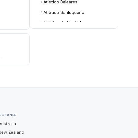
Atlético Baleares
Atlético Sanluqueño
Atlético de Madrid
Avilés Industrial
Barakaldo CF
Bilbao Athletic
.
Burgos CF
CA Osasuna
CD Alcoyano
CD Arenteiro
CD Castellón
OCEANIA
CD Guadalajara
Australia
CD Leganés
New Zealand